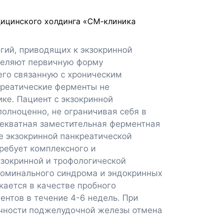
дицинского холдинга «СМ-клиника
гий, приводящих к экзокринной
деляют первичную форму
его связанную с хроническим
креатические ферменты не
ке. Пациент с экзокринной
полноценно, не ограничивая себя в
декватная заместительная ферментная
е экзокринной панкреатической
ребует комплексного и
кзокринной и трофологической
доминального синдрома и эндокринных
кается в качестве пробного
нтов в течение 4-6 недель. При
очности поджелудочной железы отмена