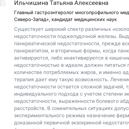
Ильчишина Татьяна Алексеевна
Главный гастроэнтеролог многопрофильного ме
Северо-Запад», кандидат медицинских наук
Существует широкий спектр различных нозоло
недостаточности поджелудочной железы. Вы
панкреатической недостаточности, прежде вс
панкреатитом, и вторичные формы, когда пан
активируются, либо инактивируются в кишечни
недостаточностью в идеале должен питаться 
количестве потребляемых жиров, и именно а
терапия дает ему такую возможность. Лечени
недостаточности остается сложной задачей, т
индивидуального подхода с учетом степени э
недостаточности, выраженности болевого аб
расстройств. В сомнительных ситуациях допус
экспериментального режима назначение ферме
доказанной первичной экзокринной недостат