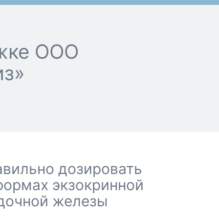
жке ООО
из»
правильно дозировать
формах экзокринной
дочной железы