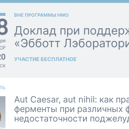
ВНЕ ПРОГРАММЫ НМО
8
Доклад при поддер
«Эбботт Лэборатор
бря
СР
20
УЧАСТИЕ БЕСПЛАТНОЕ
СК
ЛЬ
Aut Caesar, aut nihil: как 
ферменты при различных 
недостаточности поджелу