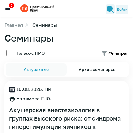
1
Войти
Главная
Семинары
Семинары
Семинары
1
Новости медицины
Лекторы
Только с НМО
Фильтры
FAQ
Актуальные
Архив семинаров
10.08.2026, Пн
Упрямова Е.Ю.
Акушерская анестезиология в
группах высокого риска: от синдрома
гиперстимуляции яичников к