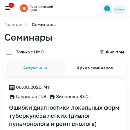
2
Войти
Главная
Семинары
Семинары
Семинары
2
Новости медицины
Лекторы
Только с НМО
Фильтры
FAQ
Актуальные
Архив семинаров
06.08.2026, Чт
Гаврилов П.В.
Зинченко Ю.С.
Ошибки диагностики локальных форм
туберкулёза лёгких (диалог
пульмонолога и рентгенолога)