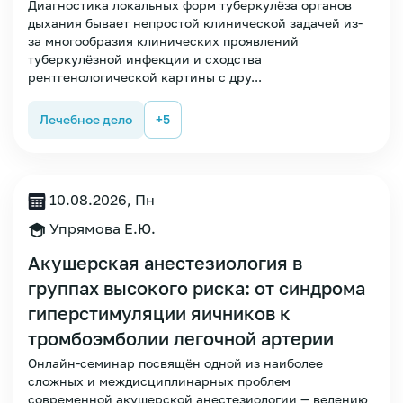
Диагностика локальных форм туберкулёза органов
дыхания бывает непростой клинической задачей из-
за многообразия клинических проявлений
туберкулёзной инфекции и сходства
рентгенологической картины с дру...
Лечебное дело
+5
10.08.2026, Пн
Упрямова Е.Ю.
Акушерская анестезиология в
группах высокого риска: от синдрома
гиперстимуляции яичников к
тромбоэмболии легочной артерии
Зарегистрироваться
Онлайн-семинар посвящён одной из наиболее
сложных и междисциплинарных проблем
современной акушерской анестезиологии — ведению