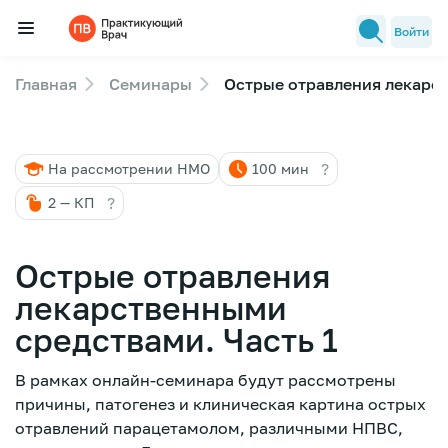
Войти
Главная
Семинары
Острые отравления лекарст
Семинары
Новости медицины
?
На рассмотрении НМО
100 мин
Лекторы
?
2 — КП
FAQ
Острые отравления
лекарственными
средствами. Часть 1
В рамках онлайн-семинара будут рассмотрены
причины, патогенез и клиническая картина острых
отравлений парацетамолом, различными НПВС,