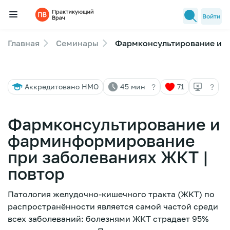
Войти
Главная
Семинары
Фармконсультирование и ф
Семинары
Новости медицины
?
?
Аккредитовано НМО
45 мин
71
Лекторы
FAQ
Фармконсультирование и
фарминформирование
при заболеваниях ЖКТ |
повтор
Патология желудочно-кишечного тракта (ЖКТ) по
распространённости является самой частой среди
всех заболеваний: болезнями ЖКТ страдает 95%