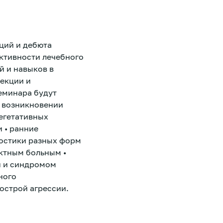
ций и дебюта
ктивности лечебного
й и навыков в
екции и
еминара будут
в возникновении
егетативных
 • ранние
ностики разных форм
ктным больным •
й и синдромом
ного
острой агрессии.