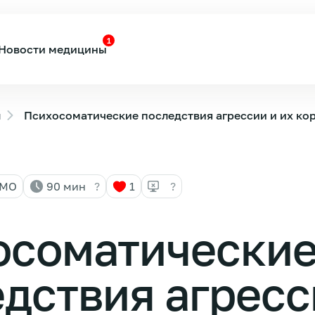
1
Новости медицины
ы
Психосоматические последствия агрессии и их ко
НМО
90 мин
?
1
?
осоматически
дствия агресс