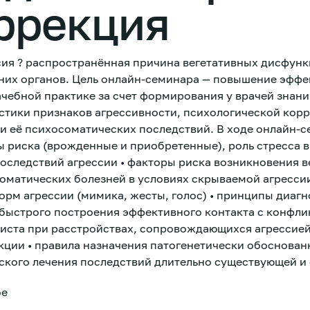
оррекция
ия ? распространённая причина вегетативных дисфунк
них органов. Цель онлайн-семинара — повышение эффе
чебной практике за счет формирования у врачей знани
стики признаков агрессивности, психологической корр
 её психосоматических последствий. В ходе онлайн-с
ы риска (врожденные и приобретенные), роль стресса 
оследствий агрессии • факторы риска возникновения в
оматических болезней в условиях скрываемой агрессии
орм агрессии (мимика, жесты, голос) • принципы диаг
 быстрого построения эффективного контакта с конфли
ниста при расстройствах, сопровождающихся агрессие
кции • правила назначения патогенетически обоснован
кого лечения последствий длительно существующей и 
ое