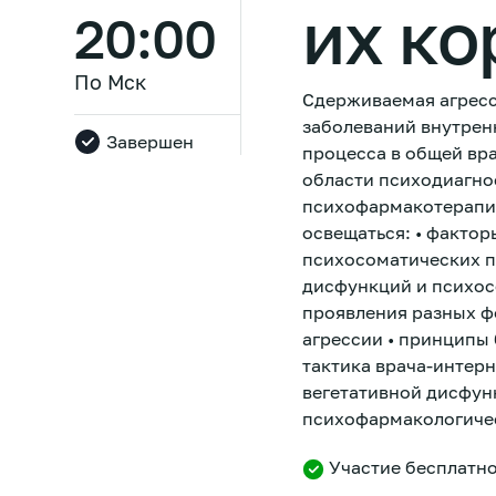
их к
20:00
По Мск
Сдерживаемая агресс
заболеваний внутрен
Завершен
процесса в общей вра
области психодиагно
психофармакотерапии
освещаться: • фактор
психосоматических п
дисфункций и психос
проявления разных ф
агрессии • принципы
тактика врача-интер
вегетативной дисфун
психофармакологичес
Участие бесплатн