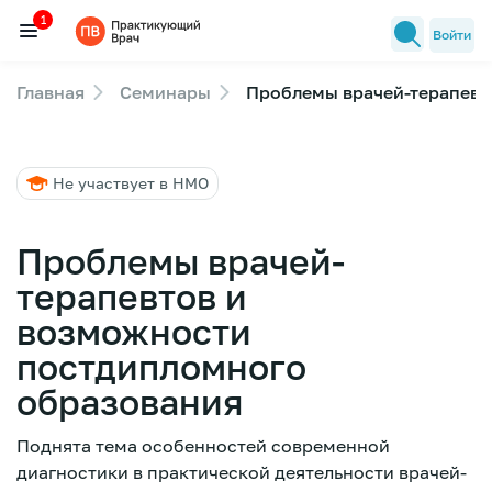
1
Войти
Главная
Семинары
Проблемы врачей-терапевт
Семинары
1
Новости медицины
Не участвует в НМО
Лекторы
FAQ
Проблемы врачей-
терапевтов и
возможности
постдипломного
образования
Поднята тема особенностей современной
диагностики в практической деятельности врачей-