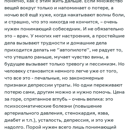
понятно, как с этим жить дальше. Если множество
вещей вокруг только и напоминает о потере, а
ночью всё ещё хуже, когда накатывают волны боли,
и страшно, что это никогда не кончится, – очень
нужен понимающий собеседник. И не обязательно
это – врач. У многих нет настроения, а простейшие
дела вызывают трудности и домашние дела
приходится делать не ‘’автопилоте’’, не радует то,
что утешало раньше, мучает чувство вины, а
будущее вызывает только тревогу и пессимизм. Но
человеку становится немного легче уже от того,
что все это - печальные, но закономерные
признаки депрессии утраты. Но одни переживают
потерю сами, другим можно и нужно помочь. Цена
за горе, спрятанное вглубь – очень велика: это
психосоматические болезни (повышение
артериального давления, стенокардия, язва,
Зарегистрироваться
диабет и т.п.), усталость, депрессия, и это уже
надолго. Порой нужен всего лишь понимающий