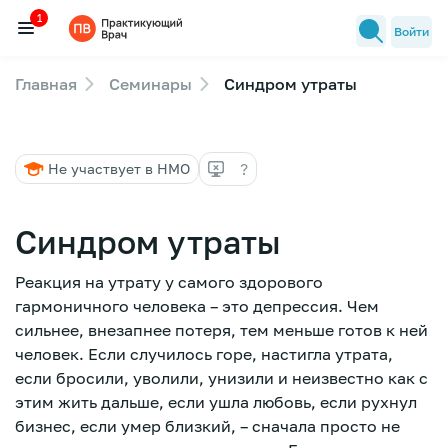
1
Войти
Главная
Семинары
Синдром утраты
Семинары
1
Новости медицины
?
Не участвует в НМО
Лекторы
FAQ
Синдром утраты
Реакция на утрату у самого здорового
гармоничного человека – это депрессия. Чем
сильнее, внезапнее потеря, тем меньше готов к ней
человек. Если случилось горе, настигла утрата,
если бросили, уволили, унизили и неизвестно как с
этим жить дальше, если ушла любовь, если рухнул
бизнес, если умер близкий, – сначала просто не