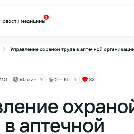
2
Новости медицины
ы
Управление охраной труда в аптечной организации
НМО
90 мин
?
2 — КП
?
33
вление охрано
 в аптечной