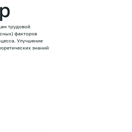
ор
дам трудовой
асных) факторов
оцесса. Улучшение
еоретических знаний