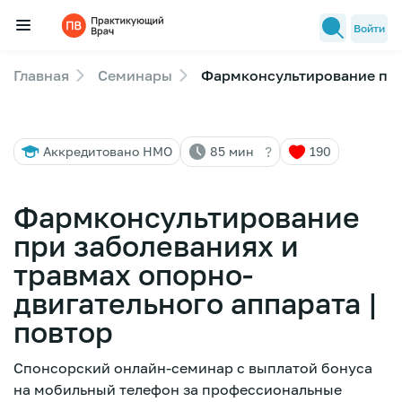
Войти
Главная
Семинары
Фармконсультирование при 
Семинары
Новости медицины
?
Аккредитовано НМО
85 мин
190
Лекторы
FAQ
Фармконсультирование
при заболеваниях и
травмах опорно-
двигательного аппарата |
повтор
Спонсорский онлайн-семинар с выплатой бонуса
на мобильный телефон за профессиональные