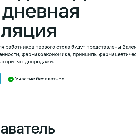
| дневная
сляция
ля работников первого стола будут представлены Вал
обенности, фармакоэкономика, принципы фармацевтиче
алгоритмы допродажи.
Участие бесплатное
аватель