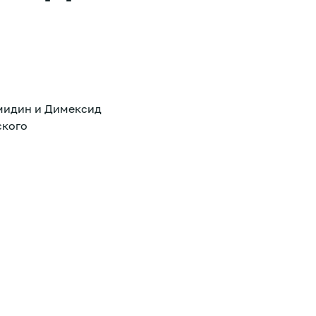
емидин и Димексид
ского