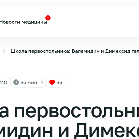
1
Новости медицины
ы
Школа первостольника: Валемидин и Димексид гел
НМО
35 мин
?
36
а первостольн
мидин и Димек