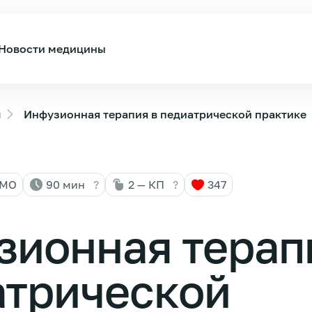
Новости медицины
ы
Инфузионная терапия в педиатрической практике
НМО
90 мин
?
2 — КП
?
347
зионная терап
атрической