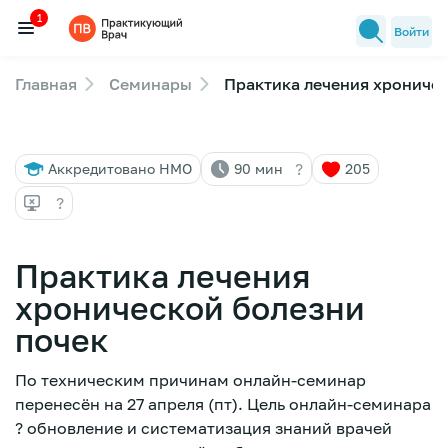
1
Войти
Главная
Семинары
Практика лечения хроничес
Семинары
1
Новости медицины
?
Аккредитовано НМО
90 мин
205
Лекторы
?
FAQ
Практика лечения
хронической болезни
почек
По техническим причинам онлайн-семинар
перенесён на 27 апреля (пт). Цель онлайн-семинара
? обновление и систематизация знаний врачей