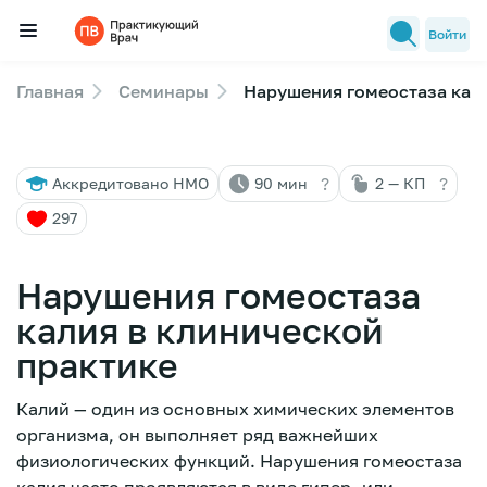
Войти
Главная
Семинары
Нарушения гомеостаза кали
Семинары
Новости медицины
?
?
Аккредитовано НМО
90 мин
2 — КП
Лекторы
297
FAQ
Нарушения гомеостаза
калия в клинической
практике
Калий — один из основных химических элементов
организма, он выполняет ряд важнейших
физиологических функций. Нарушения гомеостаза