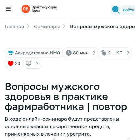
Войти
Главная
Семинары
Вопросы мужского здоровья
Семинары
Новости медицины
?
?
Аккредитовано НМО
80 мин
2 — КП
Лекторы
?
20
FAQ
Вопросы мужского
здоровья в практике
фармработника | повтор
В ходе онлайн-семинара будут представлены
основные классы лекарственных средств,
применяемых в лечении уретрита,