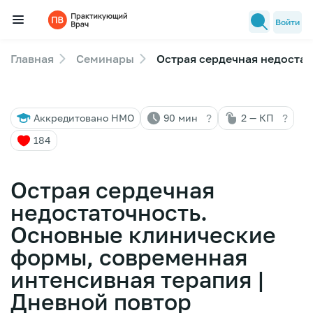
Войти
Главная
Семинары
Острая сердечная недостат
Семинары
Новости медицины
?
?
Аккредитовано НМО
90 мин
2 — КП
Лекторы
184
FAQ
Острая сердечная
недостаточность.
Основные клинические
формы, современная
интенсивная терапия |
Дневной повтор