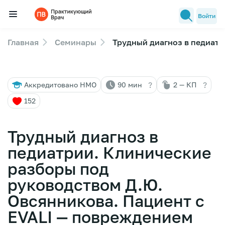
Войти
Главная
Семинары
Трудный диагноз в педиатр
Семинары
Новости медицины
?
?
Аккредитовано НМО
90 мин
2 — КП
Лекторы
152
FAQ
Трудный диагноз в
педиатрии. Клинические
разборы под
руководством Д.Ю.
Овсянникова. Пациент с
EVALI — повреждением