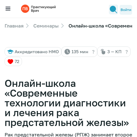
Войти
Главная
Семинары
Онлайн-школа «Современны
Семинары
Новости медицины
?
?
Аккредитовано НМО
135 мин
3 — КП
Лекторы
72
FAQ
Онлайн-школа
«Современные
технологии диагностики
и лечения рака
предстательной железы»
Рак предстательной железы (РПЖ) занимает второе