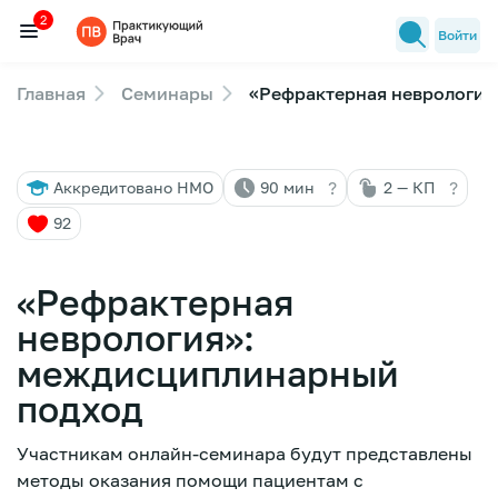
2
Войти
Главная
Семинары
«Рефрактерная неврология
Семинары
2
Новости медицины
?
?
Аккредитовано НМО
90 мин
2 — КП
Лекторы
92
FAQ
«Рефрактерная
неврология»:
междисциплинарный
подход
Участникам онлайн-семинара будут представлены
методы оказания помощи пациентам с