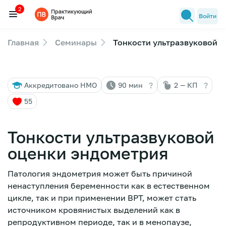
2
Войти
Главная
Семинары
Тонкости ультразвуковой 
Семинары
2
Новости медицины
?
?
Аккредитовано НМО
90 мин
2 — КП
Лекторы
55
FAQ
Тонкости ультразвуковой
оценки эндометрия
Патология эндометрия может быть причиной
ненаступления беременности как в естественном
цикле, так и при применении ВРТ, может стать
источником кровянистых выделений как в
репродуктивном периоде, так и в менопаузе,