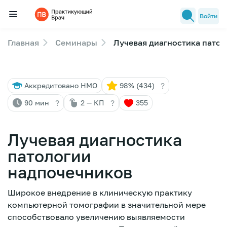
Войти
Главная
Семинары
Лучевая диагностика пато
Семинары
Новости медицины
?
Аккредитовано НМО
98% (434)
Лекторы
?
?
90 мин
2 — КП
355
FAQ
Лучевая диагностика
патологии
надпочечников
Широкое внедрение в клиническую практику
компьютерной томографии в значительной мере
способствовало увеличению выявляемости