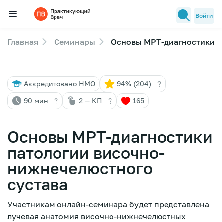
Войти
Главная
Семинары
Основы МРТ-диагностики п
Семинары
Новости медицины
?
Аккредитовано НМО
94% (204)
Лекторы
?
?
90 мин
2 — КП
165
FAQ
Основы МРТ-диагностики
патологии височно-
нижнечелюстного
сустава
Участникам онлайн-семинара будет представлена
лучевая анатомия височно-нижнечелюстных