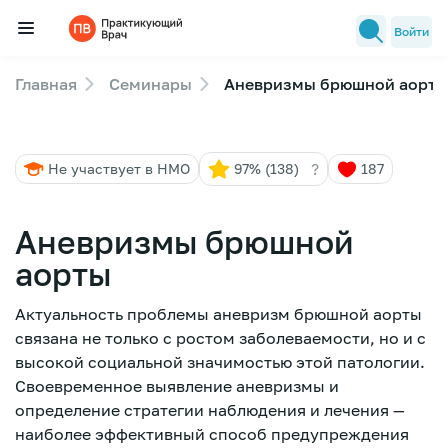
Войти
Главная
Семинары
Аневризмы брюшной аорты
Семинары
Новости медицины
?
Не участвует в НМО
97% (138)
187
Лекторы
FAQ
Аневризмы брюшной
аорты
Актуальность проблемы аневризм брюшной аорты
связана не только с ростом заболеваемости, но и с
высокой социальной значимостью этой патологии.
Своевременное выявление аневризмы и
определение стратегии наблюдения и лечения —
наиболее эффективный способ предупреждения