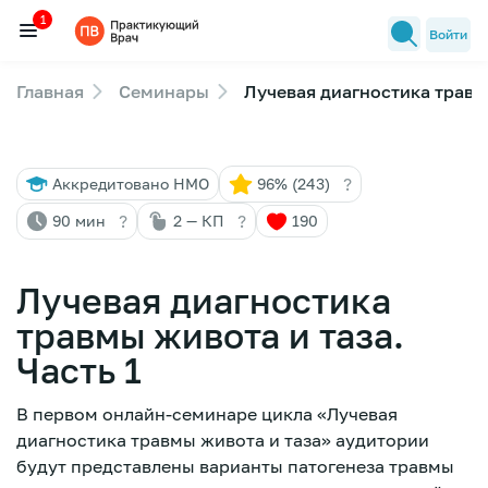
1
Войти
Главная
Семинары
Лучевая диагностика травмы
Семинары
1
Новости медицины
?
Аккредитовано НМО
96% (243)
Лекторы
?
?
90 мин
2 — КП
190
FAQ
Лучевая диагностика
травмы живота и таза.
Часть 1
В первом онлайн-семинаре цикла «Лучевая
диагностика травмы живота и таза» аудитории
будут представлены варианты патогенеза травмы