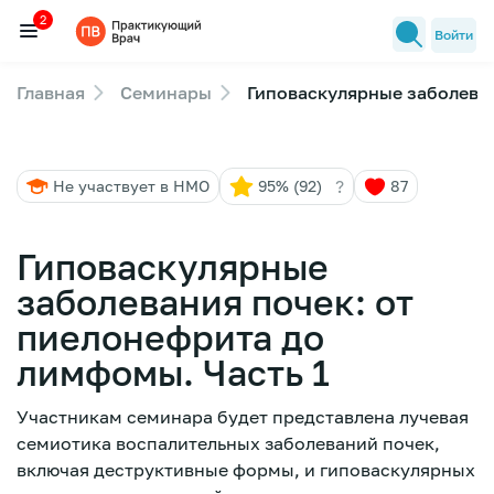
2
Войти
Главная
Семинары
Гиповаскулярные заболеван
Семинары
2
Новости медицины
?
Не участвует в НМО
95% (92)
87
Лекторы
FAQ
Гиповаскулярные
заболевания почек: от
пиелонефрита до
лимфомы. Часть 1
Участникам семинара будет представлена лучевая
семиотика воспалительных заболеваний почек,
включая деструктивные формы, и гиповаскулярных