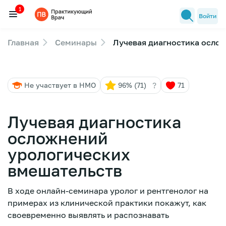
1
Войти
Главная
Семинары
Лучевая диагностика осло
Семинары
1
Новости медицины
?
Не участвует в НМО
96% (71)
71
Лекторы
FAQ
Лучевая диагностика
осложнений
урологических
вмешательств
В ходе онлайн-семинара уролог и рентгенолог на
примерах из клинической практики покажут, как
своевременно выявлять и распознавать