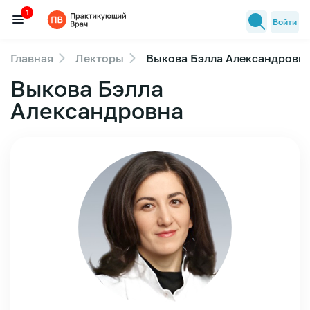
1
Войти
Главная
Лекторы
Выкова Бэлла Александровн
Семинары
Выкова Бэлла
1
Новости медицины
Александровна
Лекторы
FAQ