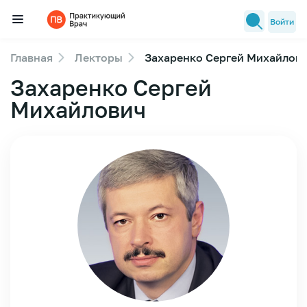
Войти
Главная
Лекторы
Захаренко Сергей Михайлов
Семинары
Захаренко Сергей
Новости медицины
Михайлович
Лекторы
FAQ