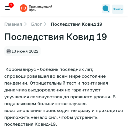
2
Войти
Главная
Блог
Последствия Ковид 19
Семинары
Последствия Ковид 19
2
Новости медицины
Лекторы
13 июня 2022
FAQ
Коронавирус - болезнь последних лет,
спровоцировавшая во всем мире состояние
пандемии. Отрицательный тест и позитивная
динамика выздоровления не гарантируют
улучшения самочувствия до прежнего уровня. В
подавляющем большинстве случаев
восстановление происходит не сразу и приходится
приложить немало сил, чтобы устранить
последствия Ковид-19.