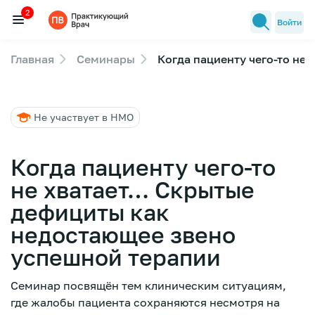
2
Войти
Главная
Семинары
Когда пациенту чего-то не
Семинары
2
Новости медицины
Не участвует в НМО
Лекторы
FAQ
Когда пациенту чего-то
не хватает… Скрытые
дефициты как
недостающее звено
успешной терапии
Семинар посвящён тем клиническим ситуациям,
где жалобы пациента сохраняются несмотря на