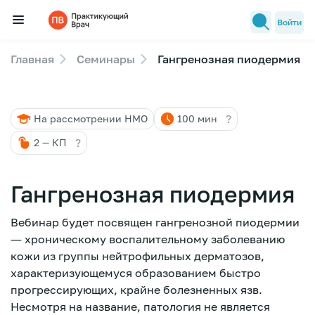
Войти
Главная
Семинары
Гангренозная пиодермия
Семинары
Новости медицины
?
На рассмотрении НМО
100 мин
Лекторы
?
2 — КП
FAQ
Гангренозная пиодермия
Вебинар будет посвящен гангренозной пиодермии
― хроническому воспалительному заболеванию
кожи из группы нейтрофильных дерматозов,
характеризующемуся образованием быстро
прогрессирующих, крайне болезненных язв.
Несмотря на название, патология не является