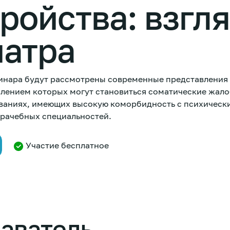
ройства: взгл
иатра
инара будут рассмотрены современные представления 
влением которых могут становиться соматические жалоб
ваниях, имеющих высокую коморбидность с психическ
врачебных специальностей.
Участие бесплатное
аватель