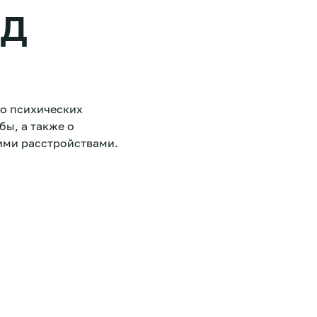
яд
о психических
ы, а также о
ими расстройствами.