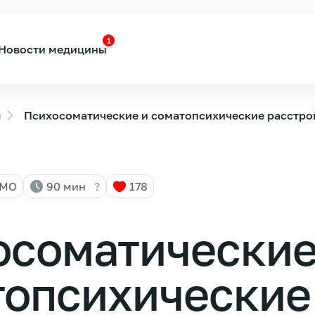
1
Новости медицины
ы
Психосоматические и соматопсихические расстрой
НМО
90 мин
?
178
осоматические
топсихические