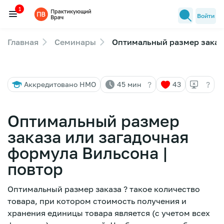
1
Войти
Главная
Семинары
Оптимальный размер заказа
Семинары
1
Новости медицины
?
?
Аккредитовано НМО
45 мин
43
Лекторы
FAQ
Оптимальный размер
заказа или загадочная
формула Вильсона |
повтор
Оптимальный размер заказа ? такое количество
товара, при котором стоимость получения и
хранения единицы товара является (с учетом всех