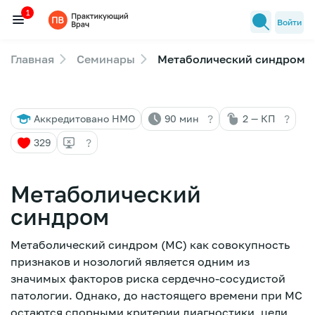
1
Войти
Главная
Семинары
Метаболический синдром
Семинары
1
Новости медицины
?
?
Аккредитовано НМО
90 мин
2 — КП
Лекторы
?
329
FAQ
Метаболический
синдром
Метаболический синдром (МС) как совокупность
признаков и нозологий является одним из
значимых факторов риска сердечно-сосудистой
патологии. Однако, до настоящего времени при МС
остаются спорными критерии диагностики, цели