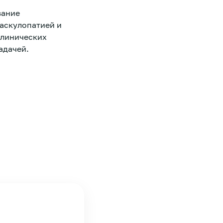
вание
аскулопатией и
клинических
адачей.