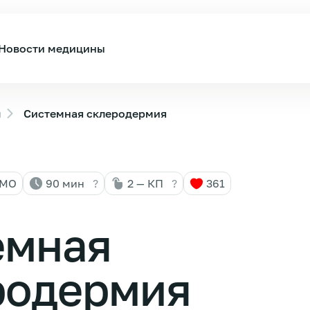
Новости медицины
ы
Системная склеродермия
НМО
90 мин
?
2 — КП
?
361
емная
родермия