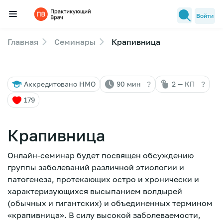
Войти
Главная
Семинары
Крапивница
Семинары
Новости медицины
?
?
Аккредитовано НМО
90 мин
2 — КП
Лекторы
179
FAQ
Крапивница
Онлайн-семинар будет посвящен обсуждению
группы заболеваний различной этиологии и
патогенеза, протекающих остро и хронически и
характеризующихся высыпанием волдырей
(обычных и гигантских) и объединенных термином
«крапивница». В силу высокой заболеваемости,