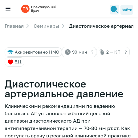
Войти
Главная
Семинары
Диастолическое артериаль
Семинары
Новости медицины
?
?
Аккредитовано НМО
90 мин
2 — КП
Лекторы
511
FAQ
Диастолическое
артериальное давление
Клиническими рекомендациями по ведению
больных с АГ установлен жёсткий целевой
диапазон диастолического АД при
антигипертензивной терапии — 70-80 мм рт.ст. Как
поступать врачу в реальной клинической практике