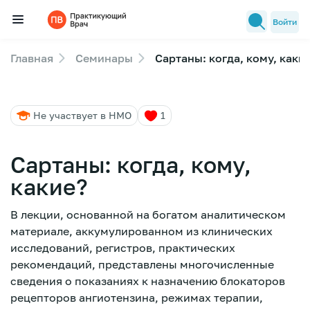
Войти
Главная
Семинары
Сартаны: когда, кому, каки
Семинары
Новости медицины
Не участвует в НМО
1
Лекторы
FAQ
Сартаны: когда, кому,
какие?
В лекции, основанной на богатом аналитическом
материале, аккумулированном из клинических
исследований, регистров, практических
рекомендаций, представлены многочисленные
сведения о показаниях к назначению блокаторов
рецепторов ангиотензина, режимах терапии,