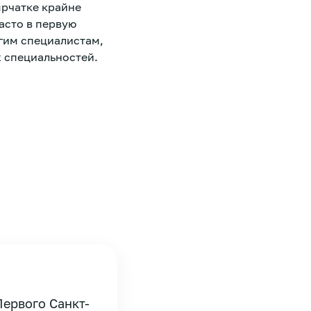
ырчатке крайне
асто в первую
угим специалистам,
 специальностей.
ервого Санкт-