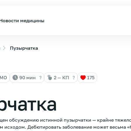
Новости медицины
ы
Пузырчатка
НМО
90 мин
?
2 — КП
?
175
рчатка
щен обсуждению истинной пузырчатки — крайне тяжело
 исходом. Дебютировать заболевание может весьма «