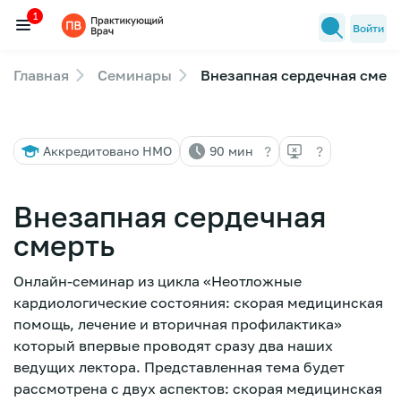
1
Войти
Главная
Семинары
Внезапная сердечная смер
Семинары
1
Новости медицины
?
?
Аккредитовано НМО
90 мин
Лекторы
FAQ
Внезапная сердечная
смерть
Онлайн-семинар из цикла «Неотложные
кардиологические состояния: скорая медицинская
помощь, лечение и вторичная профилактика»
который впервые проводят сразу два наших
ведущих лектора. Представленная тема будет
рассмотрена с двух аспектов: скорая медицинская