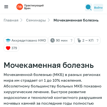
Войти
Главная
Семинары
Мочекаменная болезнь
Семинары
Новости медицины
?
?
Аккредитовано НМО
90 мин
2 — КП
Лекторы
379
FAQ
Мочекаменная болезнь
Мочекаменной болезнью (МКБ) в разных регионах
мира им страдает от 1 до 10% населения.
Абсолютному большинству больных МКБ показано
хирургические лечение. Быстрое развитие
эндоскопии и технологий контактного разрушения
мочевых камней за последние годы полностью