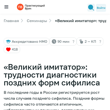
Войти
Главная
Семинары
«Великий имитатор»: труд
Семинары
Новости медицины
?
?
Аккредитовано НМО
90 мин
2 — КП
Лекторы
418
FAQ
«Великий имитатор»:
трудности диагностики
поздних форм сифилиса
В последние годы в России регистрируется рост
числа случаев позднего сифилиса. Поздние формы
сифилиса часто отличаются атипичным,