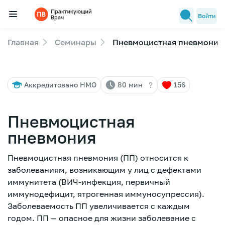
Войти
Главная
Семинары
Пневмоцистная пневмония
Семинары
Новости медицины
?
Аккредитовано НМО
80 мин
156
Лекторы
FAQ
Пневмоцистная
пневмония
Пневмоцистная пневмония (ПП) относится к
заболеваниям, возникающим у лиц с дефектами
иммунитета (ВИЧ-инфекция, первичный
иммунодефицит, ятрогенная иммуносупрессия).
Заболеваемость ПП увеличивается с каждым
годом. ПП — опасное для жизни заболевание с