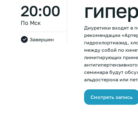
гипе
20:00
По Мск
Диуретики входят в 
рекомендации «Артер
Завершен
гидрохлортиазид, хл
между собой по кине
лимитирующих примен
антигипертензивного
семинара будут обсу
альдостерона или пе
Смотреть запись