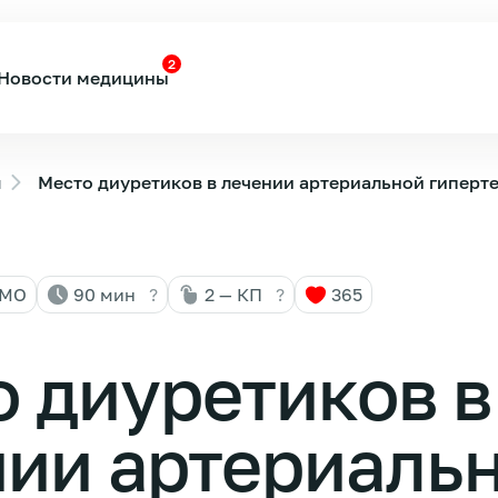
2
Новости медицины
ы
Место диуретиков в лечении артериальной гиперт
НМО
90 мин
?
2 — КП
?
365
 диуретиков в
нии артериаль