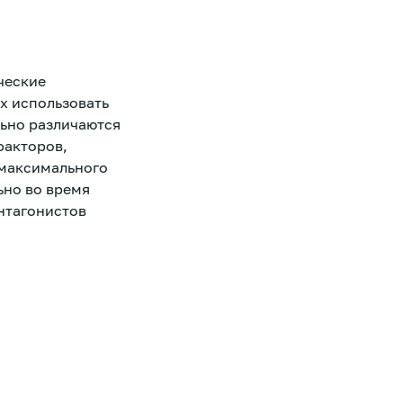
ческие
х использовать
льно различаются
факторов,
 максимального
ьно во время
нтагонистов