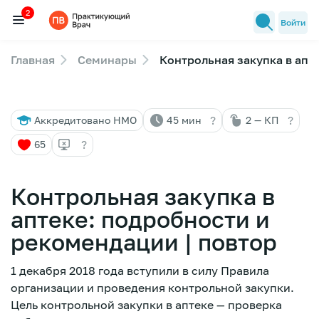
2
Войти
Главная
Семинары
Контрольная закупка в апт
Семинары
2
Новости медицины
?
?
Аккредитовано НМО
45 мин
2 — КП
Лекторы
?
65
FAQ
Контрольная закупка в
аптеке: подробности и
рекомендации | повтор
1 декабря 2018 года вступили в силу Правила
организации и проведения контрольной закупки.
Цель контрольной закупки в аптеке — проверка