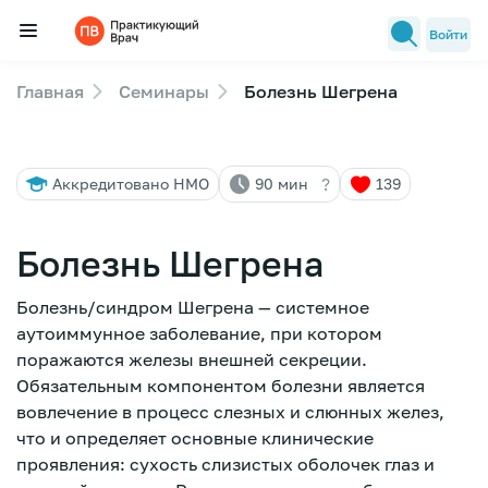
Войти
Главная
Семинары
Болезнь Шегрена
Семинары
Новости медицины
?
Аккредитовано НМО
90 мин
139
Лекторы
FAQ
Болезнь Шегрена
Болезнь/синдром Шегрена — системное
аутоиммунное заболевание, при котором
поражаются железы внешней секреции.
Обязательным компонентом болезни является
вовлечение в процесс слезных и слюнных желез,
что и определяет основные клинические
проявления: сухость слизистых оболочек глаз и