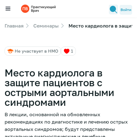
Войти
Главная
Семинары
Место кардиолога в защит
Семинары
Новости медицины
Не участвует в НМО
1
Лекторы
FAQ
Место кардиолога в
защите пациентов с
острыми аортальными
синдромами
В лекции, основанной на обновленных
рекомендациях по диагностике и лечению острых
аортальных синдромов; будут представлены
актуальные диагностические и лечебные