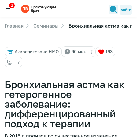
2
Войти
Главная
Семинары
Бронхиальная астма как г
Семинары
2
Новости медицины
?
Аккредитовано НМО
90 мин
193
Лекторы
?
FAQ
Бронхиальная астма как
гетерогенное
заболевание:
дифференцированный
подход к терапии
В 2018 г. произошло существенное изменение