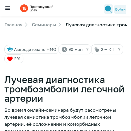
Войти
Главная
Семинары
Лучевая диагностика тром
Семинары
Новости медицины
?
?
Аккредитовано НМО
90 мин
2 — КП
Лекторы
291
FAQ
Лучевая диагностика
тромбоэмболии легочной
артерии
Во время онлайн-семинара будут рассмотрены
лучевая семиотика тромбоэмболии легочной
артерии, её осложнений и коморбидных