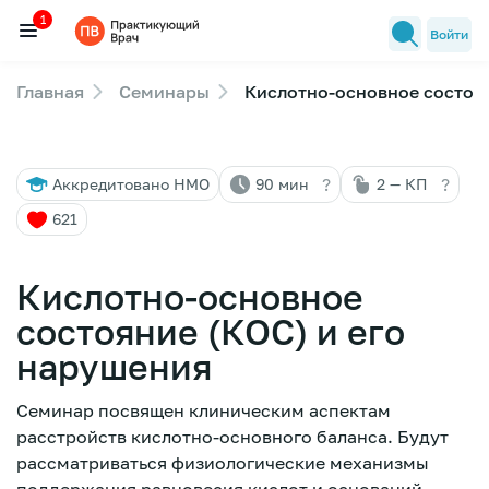
1
Войти
Главная
Семинары
Кислотно-основное состоян
Семинары
1
Новости медицины
?
?
Аккредитовано НМО
90 мин
2 — КП
Лекторы
621
FAQ
Кислотно-основное
состояние (КОС) и его
нарушения
Семинар посвящен клиническим аспектам
расстройств кислотно-основного баланса. Будут
рассматриваться физиологические механизмы